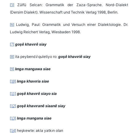
Zülfü Selcan: Grammatik der Zaza-Sprache. Nord-Dialekt
[5]
(Dersim Dialekt). Wissenschaft und Technik Verlag 1998, Berlin.
Ludwig, Paul: Grammatik und Versuch einer Dialektologie. Dr.
[6]
Ludwig Reichert Verlag, Wiesbaden 1998.
goşê khavırê siay
[7]
ita peybend
i
quletiyo ro:
goşê khavıriê siay
[8]
lınga mangawa siae
[9]
lınga khavıria siae
[10]
goşê khavırê siayo sia
[11]
goşê khavıranê siaanê siay
[12]
lınga mangana siae
[13]
heşkewte: akla yatkın olan
[14]