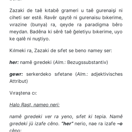
Zazaki de taê kıtabê grameri u taê gurenaişi ni
ciheti ser estê. Ravêr qaytê ni gurenaisu bıkerime,
vırazine (bunya) ra, qeyde ra paradigma bêro
meydan. Badêna ki sêrê taê ğeletiyu bıkerime, uyo
ke qalê ni nuştiyo.
Kılmeki ra, Zazaki de sıfet se beno namey ser:
her:
namê gıredeki (
Alm.
: Bezugssubstantiv)
gewr:
serkerdeko sıfetane (
Alm.
: adjektivisches
Attribut)
Vıraştena cı:
Halo Raşt, nameo neri:
namê gıredeki ver ra yeno, sıfet ki tepia. Namê
gıredeki jü izafe cêno.
“her”
nerio, nae ra izafe
–o
cêno: