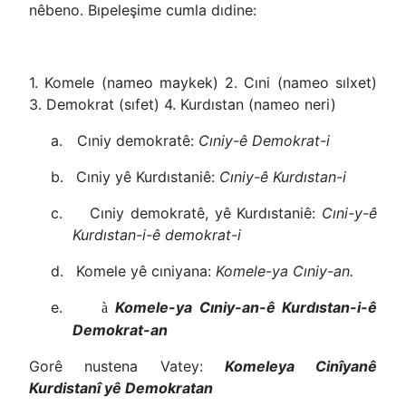
nêbeno. Bıpeleşime cumla dıdine:
1. Komele (nameo maykek) 2.
Cıni (nameo sılxet)
3.
Demokrat (sıfet) 4. Kurdıstan (nameo neri)
a.
Cıniy demokratê:
Cıniy-ê Demokrat-i
b.
Cıniy yê Kurdıstaniê:
Cıniy-ê Kurdıstan-i
c.
Cıniy demokratê, yê Kurdıstaniê:
Cıni-y-ê
Kurdıstan-i-ê demokrat-i
d.
Komele yê cıniyana:
Komele-ya Cıniy-an.
e.
Komele-ya Cıniy-an-ê Kurdıstan-i-ê
à
Demokrat-an
Gorê nustena Vatey:
Komeleya Cinîyanê
Kurdistanî yê Demokratan