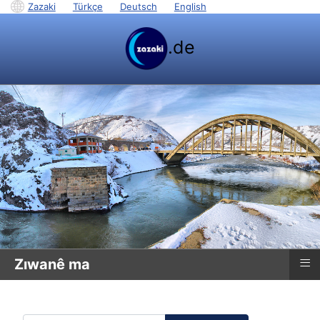
Zazaki
|
Türkçe
|
Deutsch
|
English
.de
≡
Zıwanê ma