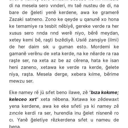
di na mesela sero vınderi, mı taê nusteu de di, na
bare de ğeleti yenê kerdene, awa ke gramerê
Zazaki satneno. Zono ke qeyde u qanunê xo hona
ke temamiye ra tesbit nêbiyê, gereke verde ra her
xusus sero rında rınd werê niyo, bêrê meydan,
xetey kemi bê, raşti bızêdiyê. Usılê zanışiye (ilmi)
de her daim sık u guman esto. Mordemi ke
gamanê verênu de xeta kerde, na ke nêarde ra raa
raşte ser, na xeta az be az cêrena, hata ke isan
heni zaneno, xetawa ke verde ra kerde, ğelete
niya, raşta. Mesela derge, xebera kılme, bêrime
mewzu ser.
Eke namey rê jü sıfet beno ilawe, zê “
bıza kokıme;
keleceo xırt
” xeta nêbena. Xetawa ke zêdewaxt
yena kerdene, awa ke eke sıfeti ya ki namey zê
zıncıle kerdi ra ser, hurendia inu ğelet nisnenê ro
cı. Yanê ğeletiye rêzkerdena sıfet u nameu de
bena.