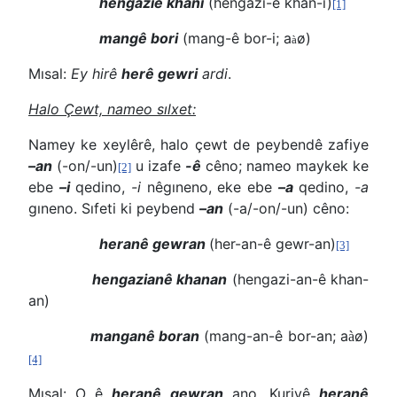
hengaziê khani
(hengazi-ê khan-i)
[1]
mangê bori
(mang-ê bor-i; a
ø)
à
Mısal:
Ey hirê
herê gewri
ardi
.
Halo Çewt, nameo sılxet:
Namey ke xeylêrê, halo çewt de peybendê zafiye
–an
(-on/-un)
u izafe
-ê
cêno; nameo maykek ke
[2]
ebe
–i
qedino,
-i
nêgıneno, eke ebe
–a
qedino,
-a
gıneno. Sıfeti ki peybend
–an
(-a/-on/-un) cêno:
heranê gewran
(her-an-ê gewr-an)
[3]
hengazianê khanan
(hengazi-an-ê khan-
an)
manganê boran
(mang-an-ê bor-an; a
ø)
à
[4]
Mısal: O ê
heranê gewran
ano. Kuriyê
heranê