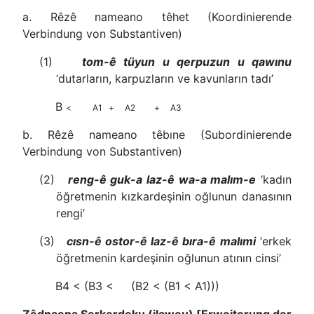
a. Rêzê nameano têhet (Koordinierende
Verbindung von Substantiven)
(1)
tom-ê tüyun u qerpuzun u qawınu
‘dutarların, karpuzların ve kavunların tadı’
B
< A1 + A2 + A3
b. Rêzê nameano têbıne (Subordinierende
Verbindung von Substantiven)
(2)
reng-ê guk-a laz-ê wa-a malım-e
‘kadın
öğretmenin kızkardeşinin oğlunun danasının
rengi’
(3)
cısn-ê ostor-ê laz-ê bıra-ê malımi
‘erkek
öğretmenin kardeşinin oğlunun atının cinsi’
B4 < (B3 < (B2 < (B1 < A1)))