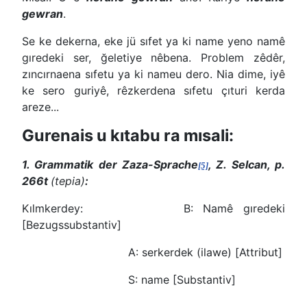
gewran
.
Se ke dekerna, eke jü sıfet ya ki name yeno namê
gıredeki ser, ğeletiye nêbena. Problem zêdêr,
zıncırnaena sıfetu ya ki nameu dero. Nia dime, iyê
ke sero guriyê, rêzkerdena sıfetu çıturi kerda
areze...
Gurenais u kıtabu ra mısali:
1. Grammatik der Zaza-Sprache
, Z. Selcan, p.
[5]
266t
(tepia)
:
Kılmkerdey: B: Namê gıredeki
[Bezugssubstantiv]
A: serkerdek (ilawe) [Attribut]
S: name [Substantiv]