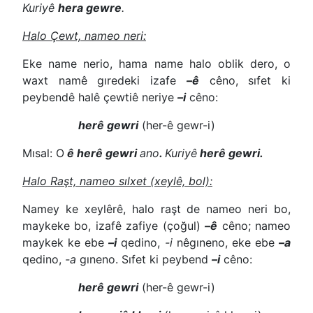
Kuriyê
hera gewre
.
Halo Çewt, nameo neri:
Eke name nerio, hama name halo oblik dero, o
waxt namê gıredeki izafe
–ê
cêno, sıfet ki
peybendê halê çewtiê neriye
–i
cêno:
herê gewri
(her-ê gewr-i)
Mısal: O
ê herê gewri
ano
.
Kuriyê
herê gewri.
Halo Raşt, nameo sılxet (xeylê, bol):
Namey ke xeylêrê, halo raşt de nameo neri bo,
maykeke bo, izafê zafiye (çoğul)
–ê
cêno; nameo
maykek ke ebe
–i
qedino,
-i
nêgıneno, eke ebe
–a
qedino,
-a
gıneno. Sıfet ki peybend
–i
cêno:
herê gewri
(her-ê gewr-i)