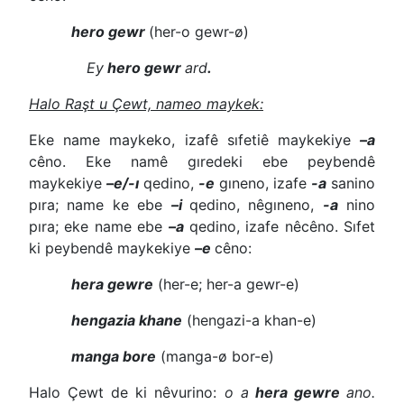
hero gewr
(her-o gewr-ø)
Ey
hero gewr
ard
.
Halo Raşt u Çewt, nameo maykek:
Eke name maykeko, izafê sıfetiê maykekiye
–a
cêno. Eke namê gıredeki ebe peybendê
maykekiye
–e/-ı
qedino,
-e
gıneno, izafe
-a
sanino
pıra; name ke ebe
–i
qedino, nêgıneno,
-a
nino
pıra; eke name ebe
–a
qedino, izafe nêcêno. Sıfet
ki peybendê maykekiye
–e
cêno:
hera gewre
(her-e; her-a gewr-e)
hengazia khane
(hengazi-a khan-e)
manga bore
(manga-ø bor-e)
Halo Çewt de ki nêvurino:
o a
hera gewre
ano.