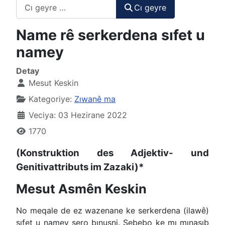
Cı geyre
Cı geyre
Name rê serkerdena sıfet u
namey
Detay
Mesut Keskin
Kategoriye:
Zıwanê ma
Veciya: 03 Hezirane 2022
1770
(Konstruktion des Adjektiv- und
Genitivattributs im Zazaki)*
Mesut Asmên Keskin
No meqale de ez wazenane ke serkerdena (ilawê)
sıfet u namey sero bınusni. Sebebo ke mı mınasıb