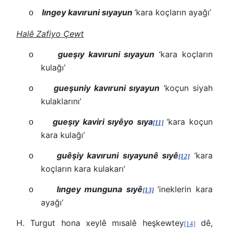
lıngey kavıruni sıyayun
‘kara koçların ayağı’
o
Halê Zafiyo Çewt
gueşıy kavıruni sıyayun
‘kara koçların
o
kulağı’
gueşuniy kavıruni sıyayun
‘koçun siyah
o
kulaklarını’
gueşıy kaviri sıyêyo sıya
‘kara koçun
o
[11]
kara kulağı’
guêşiy kavıruni sıyayunê sıyê
‘kara
o
[12]
koçların kara kulakarı’
lıngey munguna sıyê
‘ineklerin kara
o
[13]
ayağı’
H. Turgut hona xeylê mısalê heşkewtey
dê,
[14]