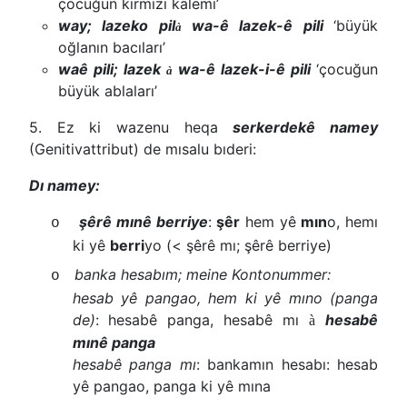
çocuğun kırmızı kalemi’
way; lazeko pil
wa-ê lazek-ê pili
‘büyük
à
oğlanın bacıları’
waê pili; lazek
wa-ê lazek-i-ê pili
‘çocuğun
à
büyük ablaları’
5. Ez ki wazenu heqa
serkerdekê namey
(Genitivattribut) de mısalu bıderi:
Dı namey:
şêrê mınê berriye
:
şêr
hem yê
mın
o, hemı
o
ki yê
berri
yo (< şêrê mı; şêrê berriye)
banka hesabım; meine Kontonummer:
o
hesab yê pangao, hem ki yê mıno (panga
de)
: hesabê panga, hesabê mı
hesabê
à
mınê panga
hesabê panga mı
: bankamın hesabı: hesab
yê pangao, panga ki yê mına