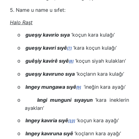
5. Name u name u sıfet:
Halo Raşt
gueşıy kavırio sıya
‘koçun kara kulağı’
o
gueşıy kavıri sıyê
‘kara koçun kulağı’
o
[7]
guêşiy kavirê sıyê
‘koçun siyah kulakları’
o
[8]
gueşıy kavıruno sıya
‘koçların kara kulağı’
o
lıngey mungawa sıyê
‘ineğin kara ayağı’
o
[9]
lıngi munguni sıyayun
‘kara ineklerin
o
ayakları’
lıngey kavıria sıyê
‘koçun kara ayağı’
o
[10]
lıngey kavıruna sıyê
‘koçların kara ayağı’
o