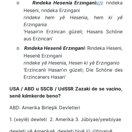
Rındeka Hesenia Erzıngani
: rındeka
o
[17]
Heseni, rındeka Erzıngani
rındeke hem yê Hesenia, hem ki yê
Erzıngania
‘Hasan’ın Erzincan güzeli; Hasans Schöne
aus Erzıncan’
Rındeka Hesenê Erzıngani
: Rındeka Heseni,
o
Hesenê Erzıngani
rındeke yê Hesenia, Hesen ki yê Erzınganio
‘Erzincanlı Hasan’ın güzeli; Die Schöne des
Erzincaners Hasan’
USA / ABD u SSCB / UdSSR Zazaki de se vacino,
senê kılmkerde beno?
ABD: Amerika Birleşik Devletleri
1. (xeylê) dewleti 2. Amerika 3. Jübiyae/yewbiyae
dewleti yê Amerikaê, dewleti biyê jü; jübiyaiyê