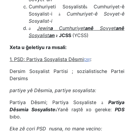
Cumhuriyeti Sosyalistê
Cumhuriyet-ê
à
Sosyalist-i
Cumhuriyet-ê Sovyet-ê
à
Sosyalist-i
Jewin
a
Cumhuriyet
anê
Sovyet
anê
à
Sosyalist
an
JCSS
(YCSS)
è
Xeta u ğeletiyu ra mısali:
1. PSD: Partiya Sosyalista Dêsımi
:
[20]
Dersim Sosyalist Partisi ; sozialistische Partei
Dersims
partiye yê Dêsımia, partiye sosyalista:
Partiya Dêsımi; Partiya Sosyaliste
Partiya
à
Dêsımia Sosyaliste
Yanê raştê xo gereke:
PDS
à
bıbo.
Eke zê cori PSD nusna, no mane vecino: