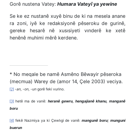
Gorê nustena Vatey:
Humara Vateyî ya yewine
Se ke ez nustanê xuyê binu de ki na mesela anane
ra zoni, iyê ke redaksiyonê pêseroku de gurinê,
gereke hesarê nê xusısiyeti vınderê ke xetê
henênê muhimi mêrê kerdene.
* No meqale be namê Asmêno Bêwayir pêseroka
(mecmua) Warey de (amor 14, Çele 2003) veciya.
-an, -on, -un
gorê feki vurino.
[2]
hetê ma de vanê:
heranê gewru, hengajianê khanu, manganê
[3]
boru
fekê Nazmiya ya ki Çewlıgi de vanê:
mangunê boru; munguni
[4]
buerun