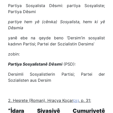
Partiya Sosyalista Dêsımi: partiya Sosyaliste;
Partiya Dêsımi
partiye hem yê (cênıka) Sosyalista, hemı ki yê
Dêsımia
yanê ebe na qeyde beno
‘
Dersim’in sosyalist
kadının Partisi; Partei der Sozialistin Dersims’
zobin:
Partiya Sosyalistanê Dêsımi
(PSD):
Dersimli Sosyalistlerin Partisi; Partei der
Sozialisten aus Dersim
2. Hesrete (Roman), Hraçya Koçar
, p. 31:
[21]
“İdara Siyasiyê Cumuriyetê