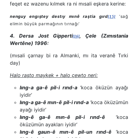
feqet ez wazenu kılmek ra ni mısali eşkera kerine:
nenguy engıştey destıy mınê raştia gırd
‘sağ
[15]
elimin büyük parmağının tırnağı’
4. Dersa Jost Gipperti
, Çele (Zımıstania
[16]
Wertêne) 1996:
(mısali çarnay bi ra Almanki, mı ita veranê Tırki
day)
Halo raşto maykek + halo çewto neri:
lıng-a ga-ê pil-i rınd-a
‘koca öküzün ayağı
iyidir’
lıng-a ga-ê mın-ê pil-i rınd-a
‘koca öküzümün
ayağı iyidir’
lıng-ê ga-ê mın-ê pil-i rınd-ê
‘koca
öküzümün ayakları iyidir’
lıng-ê gaun-ê mın-ê pil-un rınd-ê
‘koca