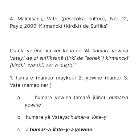
4. Malmisanıj, Vate (pêseroka kulturi), No: 12,
Payiz 2000: Kirmanckî (Kirdkî) de Suffîksî
Cumla verêne nia ver kena cı:
“Mı
humara yewina
Vatey
î de zî suffîksanê (tirkî de “sonek”) kirmanckî
(kirdkî, zazakî) ser o nuştbi.”
1. humare (nameo maykek) 2. yewıne (name) 3.
Vate (nameo neri)
a.
humare yewına (amarê jüine):
humar-a
yewıne
b.
humare yê Vateya:
humar-a Vate-y
c.
humar-a Vate-y-a yewıne
à