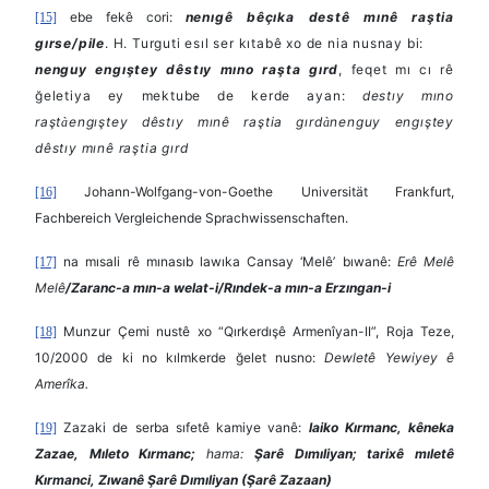
ebe fekê cori:
nenıgê bêçıka destê mınê raştia
[15]
gırse/pile
. H. Turguti esıl ser kıtabê xo de nia nusnay bi:
nenguy engıştey dêstıy mıno raşta gırd
, feqet mı cı rê
ğeletiya ey mektube de kerde ayan:
destıy mıno
raşt
engıştey dêstıy mınê raştia gırd
nenguy engıştey
à
à
dêstıy mınê raştia gırd
Johann-Wolfgang-von-Goethe Universitä
t Frankfurt
,
[16]
Fachbereich Vergleichende Sprachwissenschaften.
na mısali rê mınasıb lawıka Cansay
‘
Melê’ bıwanê:
Erê Melê
[17]
Melê
/Zaranc-a mın-a welat-i/Rındek-a mın-a Erzıngan-i
Munzur Çemi nustê xo
“Qırkerdışê Armenîyan-II”, Roja Teze,
[18]
10/2000 de ki no kılmkerde ğelet nusno:
Dewletê Yewiyey ê
Amerîka.
Zazaki de serba sıfetê kamiye vanê:
laiko Kırmanc, kêneka
[19]
Zazae, Mıleto Kırmanc;
hama:
Şarê Dımıliyan; tarixê mıletê
Kırmanci, Zıwanê Şarê Dımıliyan (Şarê Zazaan)