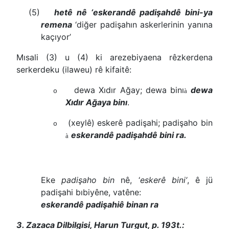
(5)
hetê nê ‘eskerandê padişahdê bini-ya
remena
‘diğer padişahın askerlerinin yanına
kaçıyor’
Mısali (3) u (4) ki arezebiyaena rêzkerdena
serkerdeku (ilaweu) rê kifaitê:
dewa Xıdır Ağay; dewa binı
dewa
à
o
Xıdır Ağaya binı
.
(xeylê) eskerê padişahi; padişaho bin
o
eskerandê padişahdê bini ra.
à
Eke
padişaho bin
nê, ‘
eskerê bini’
, ê jü
padişahi bıbiyêne, vatêne:
eskerandê padişahiê binan ra
3. Zazaca Dilbilgisi, Harun Turgut, p. 193t.: