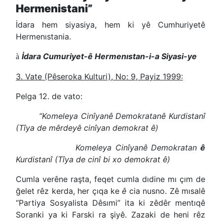
Hermenistani”
İdara hem siyasiya, hem ki yê Cumhuriyetê
Hermenıstania.
İdara Cumuriyet-ê Hermenıstan-i-a Siyasi-ye
à
3. Vate (Pêseroka Kulturi), No: 9, Payiz 1999:
Pelga 12. de vato:
“Komeleya Cinîyanê Demokratanê Kurdistanî
(Tîya de mêrdeyê cinîyan demokrat ê)
Komeleya Cinîyanê Demokratan
ê
Kurdistanî (Tîya de cinî bi xo demokrat ê)
Cumla verêne raşta, feqet cumla dıdine mı çım de
ğelet rêz kerda, her çıqa ke
ê
cia nusno. Zê mısalê
“Partiya Sosyalista Dêsımi” ita ki zêdêr mentıqê
Soranki ya ki Farski ra şiyê. Zazaki de heni rêz