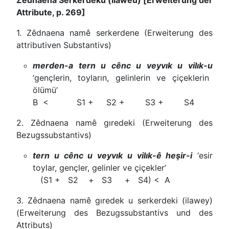
Zêdnaena Serkerdeku (ilaweu) [Erweiterung der
Attribute, p. 269]
1. Zêdnaena namê serkerdene (Erweiterung des
attributiven Substantivs)
merden-a tern u cênc u veyvık u vilık-u
‘gençlerin, toyların, gelinlerin ve çiçeklerin
ölümü’
B < S1 + S2 + S3 + S4
2. Zêdnaena namê gıredeki (Erweiterung des
Bezugssubstantivs)
tern u cênc u veyvık u vilık-ê heşir-i
‘esir
toylar, gençler, gelinler ve çiçekler’
(S1 + S2 + S3 + S4) < A
3. Zêdnaena namê gıredek u serkerdeki (ilawey)
(Erweiterung des Bezugssubstantivs und des
Attributs)