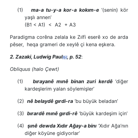
(1)
ma-a tu-y-a kor-a kokım-e
‘(senin) kör
yaşlı annen’
(B1 < A1) < A2 + A3
Paradigma corêna zelala ke Zılfi eserê xo de arda
pêser, heqa grameri de xeylê çi kena eşkera.
2. Zazaki, Ludwig Paul
, p. 52
:
[6]
Obliquus (halo Çewt)
(1)
bırayanê mınê binan zuri kerdê
‘diğer
kardeşlerim yalan söylemişler’
(2)
nê belaydê gırdi-ra
‘bu büyük beladan’
(3)
bırardê mınê gırdi-rê
‘büyük kardeşim için’
(4)
şınê dewda Xıdır Ağay-a binı
‘Xıdır Ağa’nın
diğer köyüne gidiyorlar’