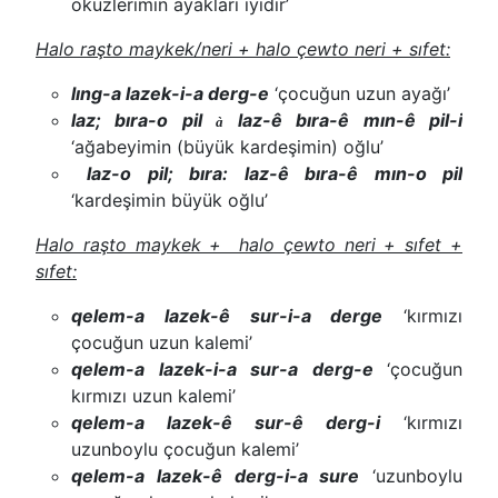
öküzlerimin ayakları iyidir’
Halo raşto maykek/neri + halo çewto neri + sıfet:
lıng-a lazek-i-a derg-e
‘çocuğun uzun ayağı’
laz; bıra-o pil
laz-ê bıra-ê mın-ê pil-i
à
‘ağabeyimin (büyük kardeşimin) oğlu’
laz-o pil; bıra: laz-ê bıra-ê mın-o pil
‘kardeşimin büyük oğlu’
Halo raşto maykek + halo çewto neri + sıfet +
sıfet:
qelem-a lazek-ê sur-i-a derge
‘kırmızı
çocuğun uzun kalemi’
qelem-a lazek-i-a sur-a derg-e
‘çocuğun
kırmızı uzun kalemi’
qelem-a lazek-ê sur-ê derg-i
‘kırmızı
uzunboylu çocuğun kalemi’
qelem-a lazek-ê derg-i-a sure
‘uzunboylu