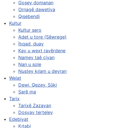
Goşey domanan
Ornagê dawetiya
Qısebendi
Kultur
Kultur sero
Adet u tore (Sêwrege)
İtıqad, duay
Kay u wext ravêrdene
Namey taê çiyan
Nan u sole
Nuştey kılam u deyran
Welat
Dewi, Qezey, Sûki
Şarê ma
Tarix
Tarixê Zazayan
Dosyay terteley
Edebiyat
Kıtabi