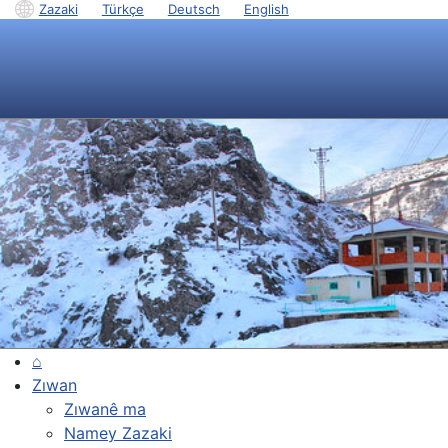
Zazaki
|
Türkçe
|
Deutsch
|
English
⌂
Zıwan
Zıwanê ma
Namey Zazaki