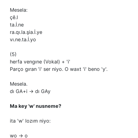
Mesela:
çê.I
ta.İ.ne
ra.qı.la.şia.İ.ye
vı.ne.ta.İ.yo
(5)
herfa vengıne (Vokal) + 'i'
Parço gıran 'i' ser niyo. O waxt 'i' beno 'y'.
Mesela.
dı GA+i -> dı GAy
Ma key 'w' nusneme?
ita 'w' lozım niyo:
wo -> o