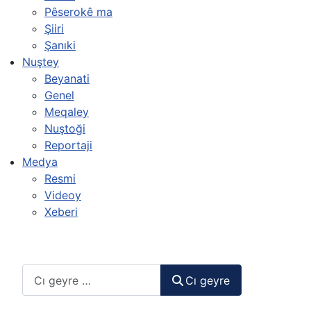
Pêserokê ma
Şiiri
Şanıki
Nuştey
Beyanati
Genel
Meqaley
Nuştoği
Reportaji
Medya
Resmi
Videoy
Xeberi
Cı geyre
Cı geyre