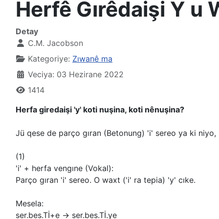
Herfê Gırêdaişi Y u
Detay
C.M. Jacobson
Kategoriye:
Zıwanê ma
Veciya: 03 Hezirane 2022
1414
Herfa giredaişi 'y' koti nuşina, koti nênuşina?
Jü qese de parço gıran (Betonung) 'i' sereo ya ki niyo
(1)
'i' + herfa vengıne (Vokal):
Parço gıran 'i' sereo. O waxt ('i' ra tepia) 'y' cıke.
Mesela:
ser.bes.Tİ+e -> ser.bes.Tİ.ye