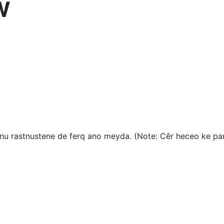
 W
, nu rastnustene de ferq ano meyda. (Note: Cêr heceo ke pa