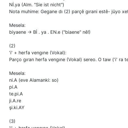
Nİ.ya (Alm. "Sie ist nicht")
Nota muhime: Gegane dı (2) parçê gırani estê- jüyo xefi
Mesela:
biyaene -> Bİ . ya . EN.e ("biaene" nê!)
(2)
'i' + herfa vengıne (Vokal):
Parço gıran herfa vengıne (Vokal) sereo. O taw ('i' ra te
Mesela:
ni.A (eve Alamanki: so)
pi.A
te.pi.A
ji.A.re
şi.ki.AY
(3)