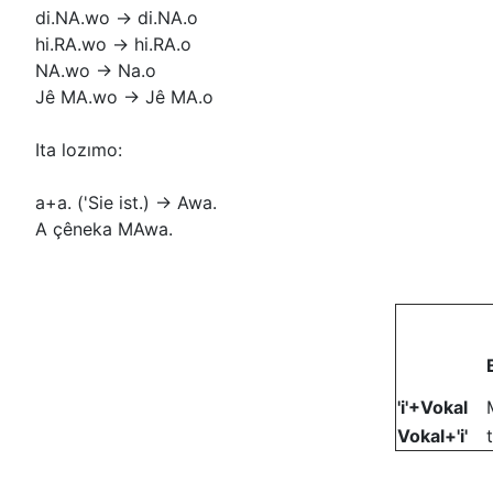
di.NA.wo -> di.NA.o
hi.RA.wo -> hi.RA.o
NA.wo -> Na.o
Jê MA.wo -> Jê MA.o
Ita lozımo:
a+a. ('Sie ist.) -> Awa.
A çêneka MAwa.
'i'+Vokal
Vokal+'i'
t