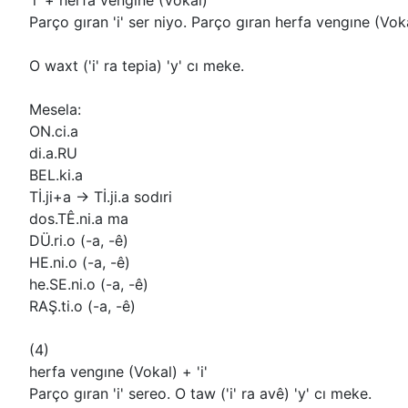
'i' + herfa vengıne (Vokal)
Parço gıran 'i' ser niyo. Parço gıran herfa vengıne (Voka
O waxt ('i' ra tepia) 'y' cı meke.
Mesela:
ON.ci.a
di.a.RU
BEL.ki.a
Tİ.ji+a -> Tİ.ji.a sodıri
dos.TÊ.ni.a ma
DÜ.ri.o (-a, -ê)
HE.ni.o (-a, -ê)
he.SE.ni.o (-a, -ê)
RAŞ.ti.o (-a, -ê)
(4)
herfa vengıne (Vokal) + 'i'
Parço gıran 'i' sereo. O taw ('i' ra avê) 'y' cı meke.