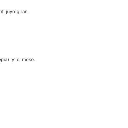
f, jüyo gıran.
pia) 'y' cı meke.