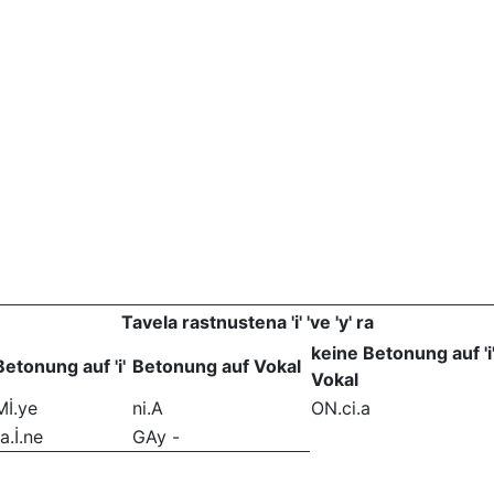
Tavela rastnustena 'i' 've 'y' ra
keine Betonung auf 'i
Betonung auf 'i'
Betonung auf Vokal
Vokal
Mİ.ye
ni.A
ON.ci.a
a.İ.ne
GAy -