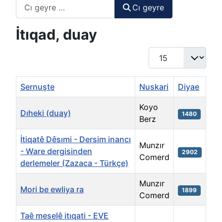
Cı geyre
Cı geyre
İtıqad, duay
Display #
Sernuşte
Nuskari
Diyae
Koyo
Dıheki (duay)
1480
Berz
İtiqatê Dêsımi - Dersim inancı
Munzır
- Ware dergisinden
2902
Comerd
derlemeler (Zazaca - Türkçe)
Munzır
Mori be ewliya ra
1899
Comerd
Taê meselê itıqati - EVE