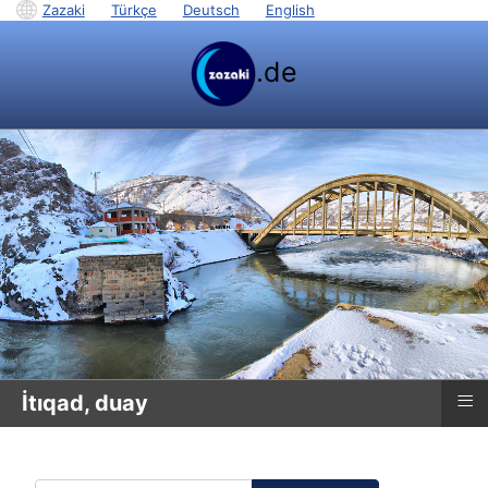
Zazaki
|
Türkçe
|
Deutsch
|
English
.de
≡
İtıqad, duay