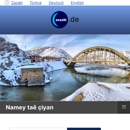
Zazaki
|
Türkçe
|
Deutsch
|
English
.de
≡
Namey taê çiyan