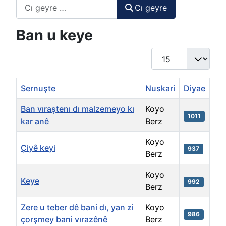
Cı geyre
Cı geyre
Ban u keye
Display #
Sernuşte
Nuskari
Diyae
Ban vıraştenı dı malzemeyo kı
Koyo
1011
kar anê
Berz
Koyo
Çiyê keyi
937
Berz
Koyo
Keye
992
Berz
Zere u teber dê bani dı, yan zi
Koyo
986
çorşmey bani vırazênê
Berz