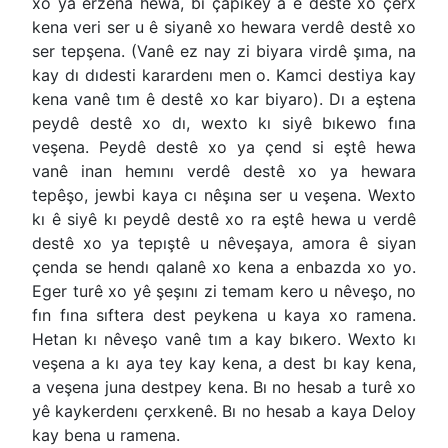
xo ya erzena hewa, bı çapıkey a ê destê xo çerx
kena veri ser u ê siyanê xo hewara verdê destê xo
ser tepşena. (Vanê ez nay zi biyara virdê şıma, na
kay dı dıdesti karardenı men o. Kamci destiya kay
kena vanê tım ê destê xo kar biyaro). Dı a eştena
peydê destê xo dı, wexto kı siyê bıkewo fına
veşena. Peydê destê xo ya çend si eştê hewa
vanê inan hemını verdê destê xo ya hewara
tepêşo, jewbi kaya cı nêşına ser u veşena. Wexto
kı ê siyê kı peydê destê xo ra eştê hewa u verdê
destê xo ya tepıştê u nêveşaya, amora ê siyan
çenda se hendı qalanê xo kena a enbazda xo yo.
Eger turê xo yê şeşını zi temam kero u nêveşo, no
fın fına sıftera dest peykena u kaya xo ramena.
Hetan kı nêveşo vanê tım a kay bıkero. Wexto kı
veşena a kı aya tey kay kena, a dest bı kay kena,
a veşena juna destpey kena. Bı no hesab a turê xo
yê kaykerdenı çerxkenê. Bı no hesab a kaya Deloy
kay bena u ramena.