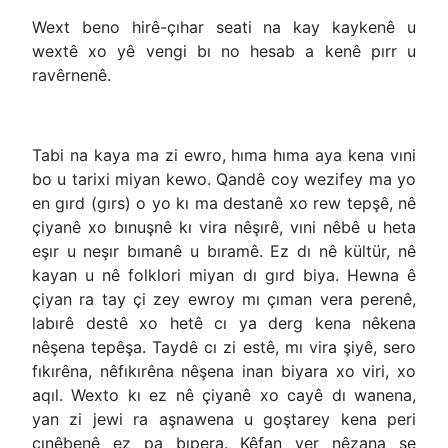
Wext beno hirê-çıhar seati na kay kaykenê u
wextê xo yê vengi bı no hesab a kenê pırr u
ravêrnenê.
Tabi na kaya ma zi ewro, hıma hıma aya kena vıni
bo u tarixi miyan kewo. Qandê coy wezifey ma yo
en gırd (gırs) o yo kı ma destanê xo rew tepşê, nê
çiyanê xo bınuşnê kı vira nêşırê, vıni nêbê u heta
eşır u neşır bımanê u bıramê. Ez dı nê kültür, nê
kayan u nê folklori miyan dı gırd biya. Hewna ê
çiyan ra tay çi zey ewroy mı çıman vera perenê,
labırê destê xo hetê cı ya derg kena nêkena
nêşena tepêşa. Taydê cı zi estê, mı vira şiyê, sero
fıkırêna, nêfıkırêna nêşena inan biyara xo viri, xo
aqıl. Wexto kı ez nê çiyanê xo cayê dı wanena,
yan zi jewi ra aşnawena u goştarey kena peri
çınêbenê ez pa bıpera. Kêfan ver nêzana se