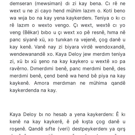
demseran (mewsiman) dı zi kay bena. Cı rê ne
wext u ne zi cayo hend mühim lazım o. Koti beno
wa wıja bo na kay yena kaykerdenı. Teniya o kı cı
rê lazım o wexto vengo. Çı wext, wextê cı yo
veng (Bêkar) bıbo u çı wext xo pê resnê, hıma nê
panc siyanê xü, xo tunıkan ra vejenê, çog danê u
kay kenê. Vanê nay zi biyara virdê wendoxandê,
wendewanandê xo. Kaya Deloy jew merdım teniya
zi, xü bı xü şeno na kay kaykero u wextê xo pa
ravêrno. Dımerdımi benê, panc merdımi benê, des
merdımi benê, çend benê wa hend bê piya na kay
kaykenê. Amora merdıman ne mühima qandê
kaykerdenda na kay.
Kaya Deloy bı no hesab a yena kaykerdenı: Ê kı
kenê na kay kaykerê, ê pê kışta çog danê u
roşenê. Qandê sıfte (veri) destpeykerdenı ya qırş