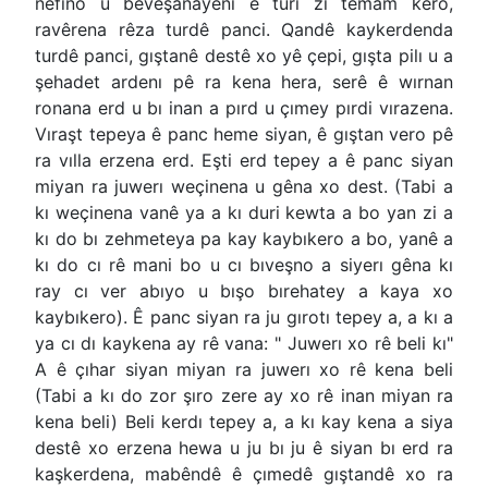
nêfino u bêveşanayenı ê turi zi temam kero,
ravêrena rêza turdê panci. Qandê kaykerdenda
turdê panci, gıştanê destê xo yê çepi, gışta pilı u a
şehadet ardenı pê ra kena hera, serê ê wırnan
ronana erd u bı inan a pırd u çımey pırdi vırazena.
Vıraşt tepeya ê panc heme siyan, ê gıştan vero pê
ra vılla erzena erd. Eşti erd tepey a ê panc siyan
miyan ra juwerı weçinena u gêna xo dest. (Tabi a
kı weçinena vanê ya a kı duri kewta a bo yan zi a
kı do bı zehmeteya pa kay kaybıkero a bo, yanê a
kı do cı rê mani bo u cı bıveşno a siyerı gêna kı
ray cı ver abıyo u bışo bırehatey a kaya xo
kaybıkero). Ê panc siyan ra ju gırotı tepey a, a kı a
ya cı dı kaykena ay rê vana: " Juwerı xo rê beli kı"
A ê çıhar siyan miyan ra juwerı xo rê kena beli
(Tabi a kı do zor şıro zere ay xo rê inan miyan ra
kena beli) Beli kerdı tepey a, a kı kay kena a siya
destê xo erzena hewa u ju bı ju ê siyan bı erd ra
kaşkerdena, mabêndê ê çımedê gıştandê xo ra