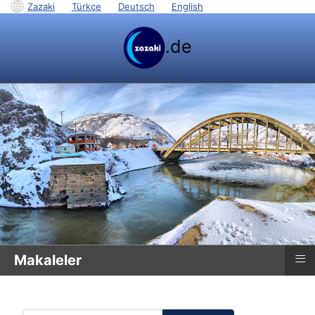
Zazaki
|
Türkçe
|
Deutsch
|
English
.de
≡
Makaleler