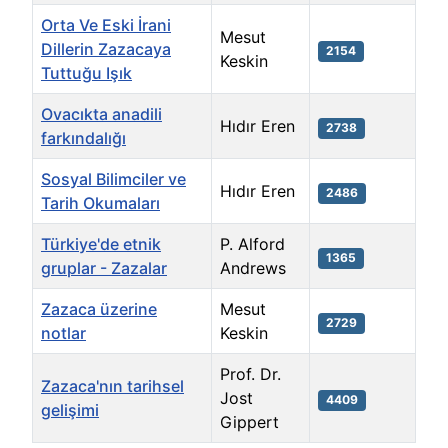
Orta Ve Eski İrani
Mesut
Dillerin Zazacaya
2154
Keskin
Tuttuğu Işık
Ovacıkta anadili
Hıdır Eren
2738
farkındalığı
Sosyal Bilimciler ve
Hıdır Eren
2486
Tarih Okumaları
Türkiye'de etnik
P. Alford
1365
gruplar - Zazalar
Andrews
Zazaca üzerine
Mesut
2729
notlar
Keskin
Prof. Dr.
Zazaca'nın tarihsel
Jost
4409
gelişimi
Gippert