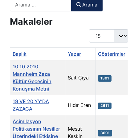
Arama
Arama
Makaleler
Göster #
Başlık
Yazar
Gösterimler
10.10.2010
Mannheim Zaza
Sait Çiya
1301
Kültür Gecesinin
Konuşma Metni
19 VE 20.YY’DA
Hıdır Eren
2611
ZAZACA
Asimilasyon
Politikasının Nesiller
Mesut
3091
Üzerindeki Etkisine
Keskin