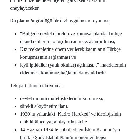
bir dizi düzenlemeleri içeren Şark Islahat Planı’nı
onaylayacaktır.
Bu planın öngördüğü bir dizi uygulamanın yanına;
“Bölgede devlet daireleri ve kamusal alanda Türkçe
dışında dillerin konuşulmasının cezalandırılması,
Kız mekteplerine önem verilerek kadınların Türkçe
konuşmasının sağlanması ve
leyli iptidailer (yatılı okullar) açılması...” maddelerinin
eklenmesi konumuz bağlamında manidardır.
Tek parti dönemi boyunca;
devlet umumi müfettişliklerinin kurulması,
sürekli sıkıyönetim ilanı,
1930’lu yıllardaki ‘Kadro Hareketi’ ve ideolojisinin
olabildiğince yaygınlaştırılması ile
14 Haziran 1934’te kabul edilen İskân Kanunu’yla
birlikte Şark Islahat Planı’nın önerileri hepsi