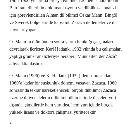
1905-1906 yıllarında Prusya Bilimler Akademisi tarafından
Batı İrani dillerinin dokümantasyonu ve dilbilimsel analizi
için görevlendirilen Alman dil bilimci Oskar Mann, Bingöl
ve Siverek bölgelerinde kapsamlı Zazaca derlemeler ve dil
kayıtları yapar.
O. Mann’ın ölümünden sonra yarım bıraktığı çalışmaları
devralarak ilerleten Karl Hadank, 1932 yılında bu çalışmaları
yaptığı gramer analizleriyle beraber “Mundarten der Zâzâ”
adıyla kitaplaştırır.
O. Mann (1906) ve K. Hadank (1932)’den sonrasından
1960’a kadar bir suskunluk dönemi yaşayan Zazaca, 1960
sonrasında tekrar hareketlenecek; birçok dilbilimci Zazaca
üzerine üniversitelerin dilbilimi bölümlerinde önceleri yurt
dışında, şimdilerde hem yurt dışı, hem yurt içinde birçok
yüksek lisans ve doktora çalışması yürütecektir.
*