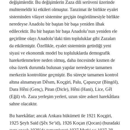
değişimlerdir. Bu değişimlerin Zaza dili serüveni üzerinde
muhtemeldir ki etkileri olmuştur. Tanzimat ile birlikte eyalet
sisteminden vilayet sistemine geçişin öngörülmesiyle birlikte
neredeyse Anadolu bir baştan bir başa yeniden ilhak
edilecektir. Bu bir baştan bir başa Anadolu’nun yeniden ele
geçirilme olayı Anadolu’daki tüm topluluklar gibi Zazaları
da etkilemiştir. Özellikle, eyalet sisteminin getirdiği yeni
siyasi ve ekonomik model bu topluluklarda demografik
hareketlenmelere neden olmuş, daha öncesinde kısmen de
olsa özerk durumda bulunan yapılar neredeyse tamamen
merkezin kontrolüne geçmiştir. Bu süreçte tamamen kontrol
altına alınamayan Dêsım, Koçgiri, Palu, Çapaxçur (Bingöl),
Dara Hêni (Genç), Piran (Dicle), Hêni (Hani), Lice, Gêl
(Eğil) vb. Zaza yerleşim yerleri, uzun süre askeri harekâtlara
sahne olacaktır.
Bu harekâtlar; ancak Ankara hükümeti ile 1921 Koçgiri,
1925 Şeyh Said (Şêx Se‘id), 1926 Koçan (Qocan) (buradaki