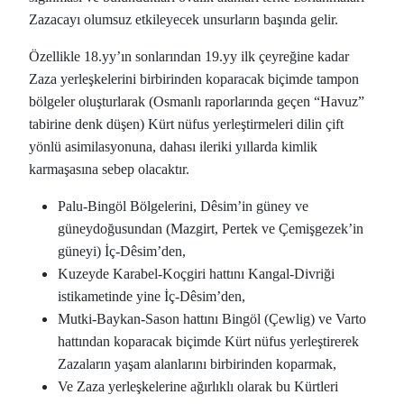
Zazacayı olumsuz etkileyecek unsurların başında gelir.
Özellikle 18.yy’ın sonlarından 19.yy ilk çeyreğine kadar
Zaza yerleşkelerini birbirinden koparacak biçimde tampon
bölgeler oluşturlarak (Osmanlı raporlarında geçen “Havuz”
tabirine denk düşen) Kürt nüfus yerleştirmeleri dilin çift
yönlü asimilasyonuna, dahası ileriki yıllarda kimlik
karmaşasına sebep olacaktır.
Palu-Bingöl Bölgelerini, Dêsim’in güney ve
güneydoğusundan (Mazgirt, Pertek ve Çemişgezek’in
güneyi) İç-Dêsim’den,
Kuzeyde Karabel-Koçgiri hattını Kangal-Divriği
istikametinde yine İç-Dêsim’den,
Mutki-Baykan-Sason hattını Bingöl (Çewlig) ve Varto
hattından koparacak biçimde Kürt nüfus yerleştirerek
Zazaların yaşam alanlarını birbirinden koparmak,
Ve Zaza yerleşkelerine ağırlıklı olarak bu Kürtleri