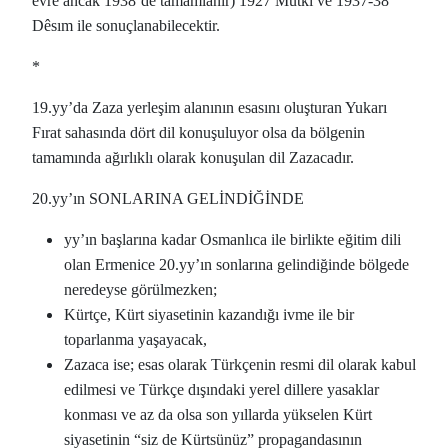
evre ancak 1938’de tamamlanır) 1927 Mutki ve 1937-38
Dêsım ile sonuçlanabilecektir.
*
19.yy’da Zaza yerleşim alanının esasını oluşturan Yukarı
Fırat sahasında dört dil konuşuluyor olsa da bölgenin
tamamında ağırlıklı olarak konuşulan dil Zazacadır.
20.yy’ın SONLARINA GELİNDİĞİNDE
yy’ın başlarına kadar Osmanlıca ile birlikte eğitim dili
olan Ermenice 20.yy’ın sonlarına gelindiğinde bölgede
neredeyse görülmezken;
Kürtçe, Kürt siyasetinin kazandığı ivme ile bir
toparlanma yaşayacak,
Zazaca ise; esas olarak Türkçenin resmi dil olarak kabul
edilmesi ve Türkçe dışındaki yerel dillere yasaklar
konması ve az da olsa son yıllarda yükselen Kürt
siyasetinin “siz de Kürtsünüz” propagandasının