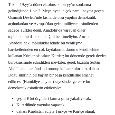
Tekrar 19.yy’a dönecek olursak, bu yy’ın sonlarına
gelindiğinde 1. ve 2. Meşrutiyet ile çok partili hayata geçen
Osmanlı Devleti’nde kısmi de olsa yapılan demokratik
açılımlardan ve Avrupa’dan gelen milliyetçi esintilerden
sadece Türkler değil, Anadolu’da yaşayan diğer
toplulukların da etkilendiğini belirtmeliyim. Ancak,
Anadolu’daki topluluklar içinde bu yenileşme
hareketlerinden en çok faydalanan, durumu kendi lehine
kullanan Kürtler olacaktır. Kürtler; bu dönemde gerek devlet
bürokrasisinde edindikleri mevkiler, gerek bizatihi Sultan
Abdülhamit tarafından korunup kollanır olmaları, dahası
Doğu sınırının bir baştan bir başa kendilerine emanet
edilmesi (Hamidiye alayları) sayesinde, gerekse bu
demokratik esintilerin etkileriyle:
çeşitli Kürt örgütleri kurma şansı yakalayacak,
Kürt dilinde yayınlar yapacak,
dahası Kürdistan adıyla Türkçe ve Kürtçe olarak