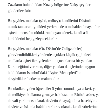
Zazaların bulundukları Kuzey bölgesine Nakşi şeyhleri
gönderilecektir.
Bu şeyhler, mollalar (şêxi, mılhey); kendilerini Dêsimli
olarak tanıtacak, gittikleri yerlerde de o mahalde olmayan bir
aşiretin mensubu olduklarını beyan ederek, kendi asli
kimliklerini hep gizleyeceklerdir.
Bu şeyhler, mollalar (Ör. Dêsim’de Coligzadeler)
görevlendirildikleri yörelerde açtıkları küçük çaplı özel
okullarda aşiret ileri gelenlerinin çocuklarına bir yandan
Kuran eğitimi verirken, diğer yandan da içlerinden uygun
bulduklarını İstanbul’daki “Aşiret Mektepleri”ne
devşirdikleri herkesin malumudur.
Bu okullara giden öğrenciler 5 yılın sonunda; ya askeri, ya
da mülkiye okullarına girmeye hak kazanır. Rütbeli asker, ya
da vali yardımcısı olarak devletin eli ayağı olma hasebiyle -
devlete ve İslam’a bağlı birer birey olarak- kendi yörelerine