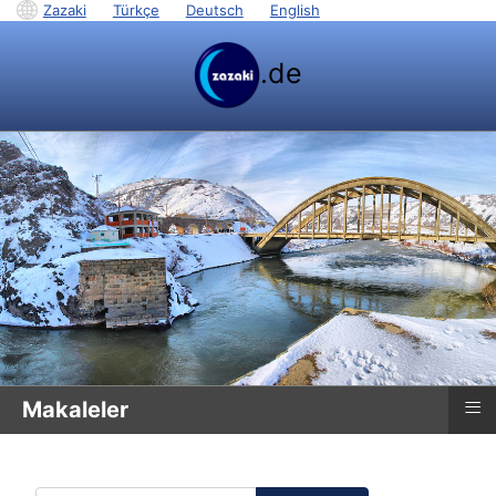
Zazaki
|
Türkçe
|
Deutsch
|
English
.de
≡
Makaleler