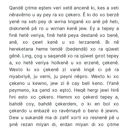
Qandê çıtme eştenı veri xetê ancenê kı, kes a xetı
nêravêrno u ay pey ra xo çekero. Ê kı do xo berzê
yenê na xetı pey dı wırna lınganê xo anê pê hetı,
dıskınenê pê ro u wırnan kenê jew. Ey a tepey a
fınê hetê veriya, fınê hetê peya destanê xo benê,
anê, xo çewt kenê u xo lerzanenê. Bı nê
hereketana heme tendê (bedendê) xo ra qüwet
gênê. Lıng, çog u saqandê xo ra qüwet gırot tepey
a, xo hetê veriya holkenê u xo erzenê, çekenê.
Wexto kı xo çekenê zi vanê lıngê cı pê ra
niyabıriyê, ju verni, ju peyni nêşıro. Wexto kı xo
çekeno u kewno, jew zi ê cay beli keno. (Yanê
peymeno, ka çend xo eşto). Heqê hergı jewi hirê
fıni esto xo çekero. Hemını xo çekerd tepey a,
bahdê coy, bahdê çekerdenı, o kı en bol xo
çekerdo u enbazê xo ravêrnayê o beno ê jewını.
Dew u sukandê ma dı zahf xorti xo resnenê pê u
şınê rezan miyan dı, erdan miyan dı xo çıtme