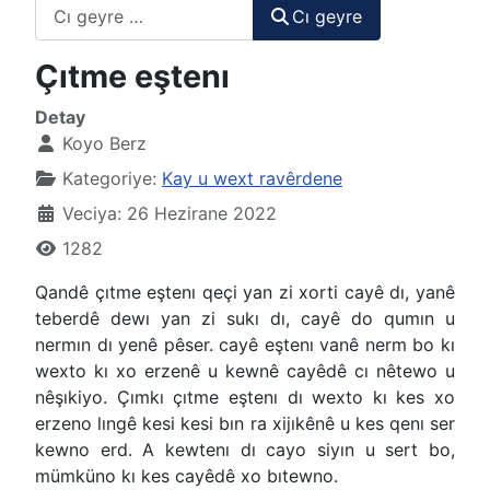
Cı geyre
Cı geyre
Çıtme eştenı
Detay
Koyo Berz
Kategoriye:
Kay u wext ravêrdene
Veciya: 26 Hezirane 2022
1282
Qandê çıtme eştenı qeçi yan zi xorti cayê dı, yanê
teberdê dewı yan zi sukı dı, cayê do qumın u
nermın dı yenê pêser. cayê eştenı vanê nerm bo kı
wexto kı xo erzenê u kewnê cayêdê cı nêtewo u
nêşıkiyo. Çımkı çıtme eştenı dı wexto kı kes xo
erzeno lıngê kesi kesi bın ra xijıkênê u kes qenı ser
kewno erd. A kewtenı dı cayo siyın u sert bo,
mümküno kı kes cayêdê xo bıtewno.