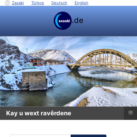
Zazaki
|
Türkçe
|
Deutsch
|
English
.de
≡
Kay u wext ravêrdene