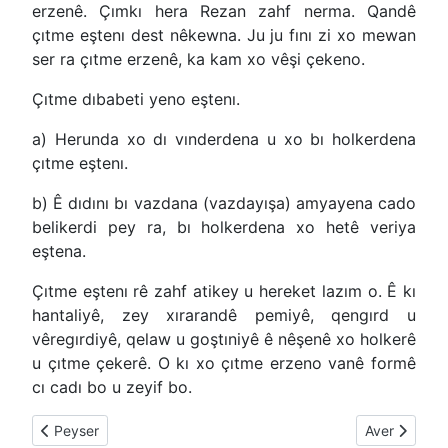
erzenê. Çımkı hera Rezan zahf nerma. Qandê
çıtme eştenı dest nêkewna. Ju ju fını zi xo mewan
ser ra çıtme erzenê, ka kam xo vêşi çekeno.
Çıtme dıbabeti yeno eştenı.
a) Herunda xo dı vınderdena u xo bı holkerdena
çıtme eştenı.
b) Ê dıdını bı vazdana (vazdayışa) amyayena cado
belikerdi pey ra, bı holkerdena xo hetê veriya
eştena.
Çıtme eştenı rê zahf atikey u hereket lazım o. Ê kı
hantaliyê, zey xırarandê pemiyê, qengırd u
vêregırdiyê, qelaw u goştıniyê ê nêşenê xo holkerê
u çıtme çekerê. O kı xo çıtme erzeno vanê formê
cı cadı bo u zeyif bo.
Previous article: Cırit
Next article:
Peyser
Aver