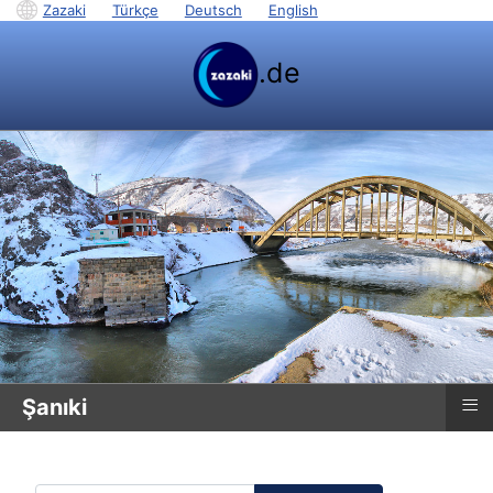
Zazaki
|
Türkçe
|
Deutsch
|
English
.de
≡
Şanıki