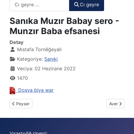
Cı geyre
Cı geyre
Sanıka Muzır Babay sero -
Munzır Baba efsanesi
Detay
Mıstafa Tornêğeyali
Kategoriye:
Şanıki
Veciya: 02 Hezirane 2022
1470
Dosya biya war
Previous article: Sanıka lüya dızde be daka pire ra (Lektion 11)
Next article
Peyser
Aver
Vıraştoğê riperri: