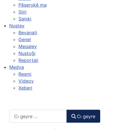
Pêserokê ma
Şiiri
Şanıki
Nuştey
Beyanati
Genel
Meqaley
Nuştoği
Reportaji
Medya
Resmi
Videoy
Xeberi
Cı geyre
Cı geyre