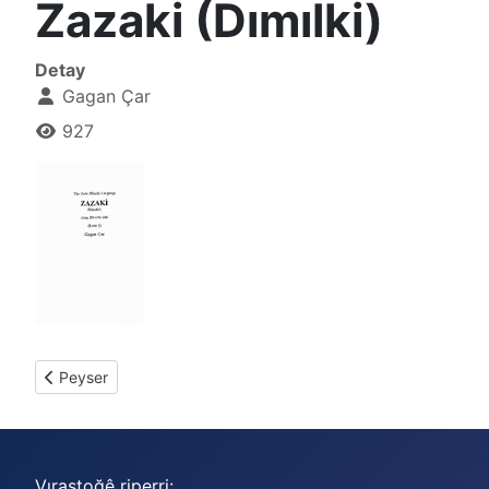
Zazaki (Dımılki)
Detay
Gagan Çar
927
Previous article: Wendene Roştiya 1
Peyser
Vıraştoğê riperri: