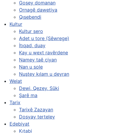
Goşey domanan
Ornagê dawetiya
Qısebendi
Kultur
Kultur sero
Adet u tore (Sêwrege)
İtıqad, duay
Kay u wext ravêrdene
Namey taê çiyan
Nan u sole
Nuştey kılam u deyran
Welat
Dewi, Qezey, Sûki
Şarê ma
Tarix
Tarixê Zazayan
Dosyay terteley
Edebiyat
Kıtabi