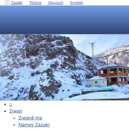
Zazaki
|
Türkçe
|
Deutsch
|
English
⌂
Zıwan
Zıwanê ma
Namey Zazaki