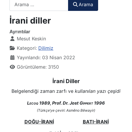
Arama
Arama
İrani diller
Ayrıntılar
Mesut Keskin
Kategori:
Dilimiz
Yayınlandı: 03 Nisan 2022
Görüntüleme: 3150
İrani Diller
Belgelendiği zaman zarfı ve
kullanılan yazı çeşidi
Lecoq
1989, Prof. Dr. Jost
Gippert
1996
(T
ürkçe’ye çeviri: Asmêno Bêwayir)
DOĞU-İRANİ
BATI-İRANİ