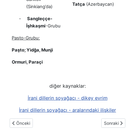
Tatça
(Azerbaycan)
(Sinkiang’da)
-
Sangleççe-
İşhkaşmi
-Grubu
Paşto-Grubu:
Paşto; Yidğa, Munji
Ormuri, Paraçi
diğer kaynaklar:
İrani dillerin soyağacı
-
dikey evrim
İrani dillerin soyağacı - aralarındaki ilişkiler
Önceki makale: Ê ünlüsünün kullanımı ve yazım hataları
Sonraki makale
Önceki
Sonraki