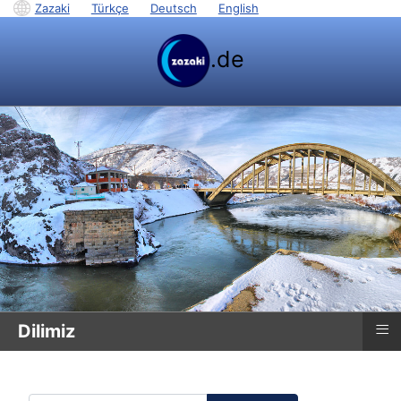
Zazaki
|
Türkçe
|
Deutsch
|
English
.de
≡
Dilimiz