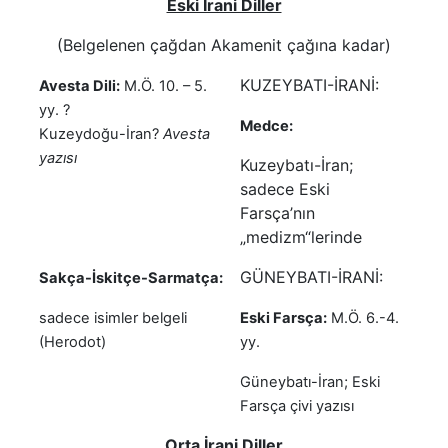
Eski İrani Diller
(Belgelenen çağdan Akamenit çağına kadar)
KUZEYBATI-İRANİ:
Avesta Dili:
M.Ö. 10. – 5.
yy. ?
Medce:
Kuzeydoğu-İran?
Avesta
yazısı
Kuzeybatı-İran;
sadece Eski
Farsça’nın
„medizm“lerinde
GÜNEYBATI-İRANİ:
Sakça-İskitçe-Sarmatça:
sadece isimler belgeli
Eski Farsça:
M.Ö. 6.-4.
(Herodot)
yy.
Güneybatı-İran; Eski
Farsça çivi yazısı
Orta İrani Diller