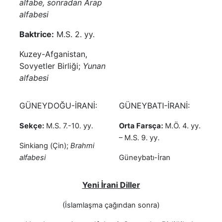
alfabe, sonradan Arap
alfabesi
Baktrice:
M.S. 2. yy.
Kuzey-Afganistan,
Sovyetler Birliği;
Yunan
alfabesi
GÜNEYDOĞU-İRANİ:
GÜNEYBATI-İRANİ:
Sekçe:
M.S. 7.-10. yy.
Orta Farsça:
M.Ö. 4. yy.
– M.S. 9. yy.
Sinkiang (Çin);
Brahmi
alfabesi
Güneybatı-İran
Yeni İrani Diller
(İslamlaşma çağından sonra)