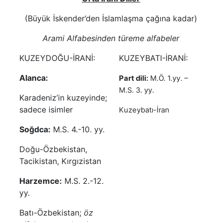
(Büyük İskender’den İslamlaşma çağına kadar)
Arami Alfabesinden türeme alfabeler
KUZEYDOĞU-İRANİ:
KUZEYBATI-İRANİ:
Alanca:
Part dili:
M.Ö. 1.yy. –
M.S. 3. yy.
Karadeniz’in kuzeyinde;
sadece isimler
Kuzeybatı-İran
Soğdca:
M.S. 4.-10. yy.
Doğu-Özbekistan,
Tacikistan, Kırgızistan
Harzemce:
M.S. 2.-12.
yy.
Batı-Özbekistan;
öz