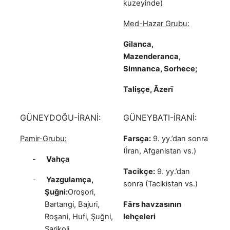
kuzeyinde)
Med-Hazar Grubu:
Gilanca,
Mazenderanca,
Simnanca, Sorhece;
Talişçe, Āzerī
GÜNEYDOĞU-İRANİ:
GÜNEYBATI-İRANİ:
Pamir-Grubu:
Farsça:
9. yy.’dan sonra
(İran, Afganistan vs.)
-
Vahça
Tacikçe:
9. yy.’dan
-
Yazgulamça,
sonra (Tacikistan vs.)
Şuğni:
Oroşori,
Bartangi, Bajuri,
Fārs havzasının
Roşani, Hufi, Şuğni,
lehçeleri
Sarikoli