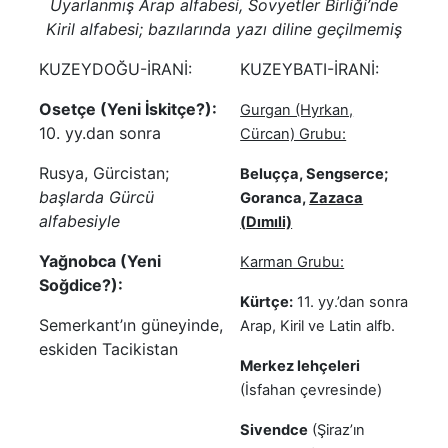
Uyarlanmış Arap alfabesi, Sovyetler Birliği’nde
Kiril alfabesi; bazılarında yazı diline geçilmemiş
KUZEYDOĞU-İRANİ:
KUZEYBATI-İRANİ:
Osetçe (Yeni İskitçe?):
Gurgan (Hyrkan,
10. yy.dan sonra
Cürcan) Grubu:
Rusya, Gürcistan;
Beluçça, Sengserce;
başlarda Gürcü
Goranca,
Zazaca
alfabesiyle
(
Dımıli)
Yağnobca (Yeni
Karman Grubu:
Soğdice?):
Kürtçe:
11. yy.’dan sonra
Semerkant’ın güneyinde,
Arap, Kiril ve Latin alfb.
eskiden Tacikistan
Merkez lehçeleri
(İsfahan çevresinde)
Sivendce
(Şiraz’ın